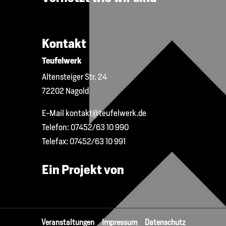
Kontakt
Teufelwerk
Altensteiger Str. 24
72202 Nagold
E-Mail
kontakt@teufelwerk.de
Telefon:
07452/63 10 990
Telefax:
07452/63 10 991
Ein Projekt von
Veranstaltungen
Impressum
Datenschutz