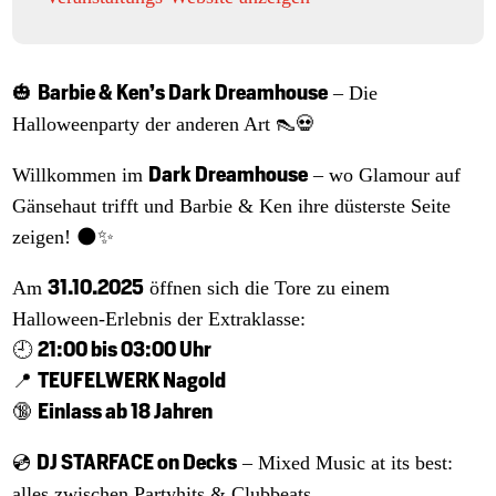
Barbie & Ken’s Dark Dreamhouse
🎃
– Die
Halloweenparty der anderen Art 👠💀
Dark Dreamhouse
Willkommen im
– wo Glamour auf
Gänsehaut trifft und Barbie & Ken ihre düsterste Seite
zeigen! 🌑✨
31.10.2025
Am
öffnen sich die Tore zu einem
Halloween-Erlebnis der Extraklasse:
21:00 bis 03:00 Uhr
🕘
TEUFELWERK Nagold
📍
Einlass ab 18 Jahren
🔞
DJ STARFACE on Decks
💿
– Mixed Music at its best:
alles zwischen Partyhits & Clubbeats.