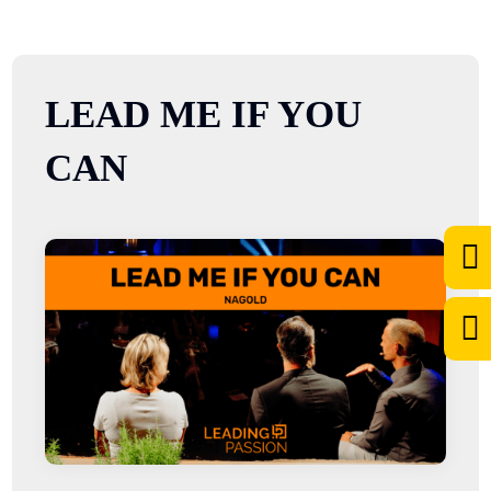
LEAD ME IF YOU
CAN

