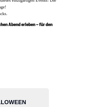
 dieses einzigartigen Events! Die
nge!
acks.
hen Abend erleben – für den
LLOWEEN